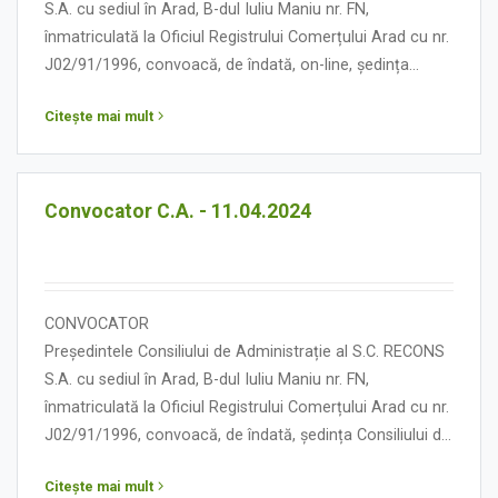
S.A. cu sediul în Arad, B-dul Iuliu Maniu nr. FN,
înmatriculată la Oficiul Registrului Comerțului Arad cu nr.
J02/91/1996, convoacă, de îndată, on-line, ședința
Consiliului de Administrație în data de 18 aprilie 2024,
Citește mai mult
orele 13.00, cu următoarea:
ORDINE DE ZI
Convocator C.A. - 11.04.2024
CONVOCATOR
Președintele Consiliului de Administrație al S.C. RECONS
S.A. cu sediul în Arad, B-dul Iuliu Maniu nr. FN,
înmatriculată la Oficiul Registrului Comerțului Arad cu nr.
J02/91/1996, convoacă, de îndată, ședința Consiliului de
Administrație în data de 11 aprilie 2024, orele 13.00, cu
Citește mai mult
următoarea: