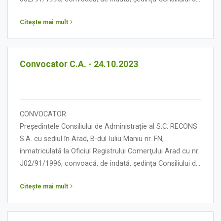
Administrație în data de 01 noiembrie 2023, orele 10.00,
Citește mai mult
cu următoarea:
ORDINE DE ZI
Convocator C.A. - 24.10.2023
CONVOCATOR
Președintele Consiliului de Administrație al S.C. RECONS
S.A. cu sediul în Arad, B-dul Iuliu Maniu nr. FN,
înmatriculată la Oficiul Registrului Comerţului Arad cu nr.
J02/91/1996, convoacă, de îndată, ședința Consiliului de
Administrație în data de 24 octombrie 2023, orele 09.00,
Citește mai mult
cu următoarea:
ORDINE DE ZI