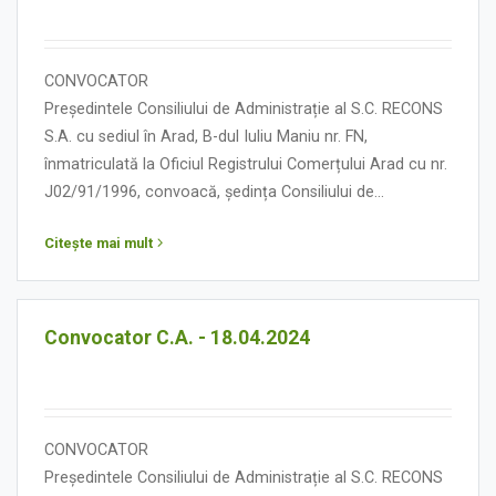
CONVOCATOR
Președintele Consiliului de Administrație al S.C. RECONS
S.A. cu sediul în Arad, B-dul Iuliu Maniu nr. FN,
înmatriculată la Oficiul Registrului Comerțului Arad cu nr.
J02/91/1996, convoacă, ședința Consiliului de
Administrație în data de 29 aprilie 2024, orele 13.00, cu
Citește mai mult
următoarea:
ORDINE DE ZI
Convocator C.A. - 18.04.2024
CONVOCATOR
Președintele Consiliului de Administrație al S.C. RECONS