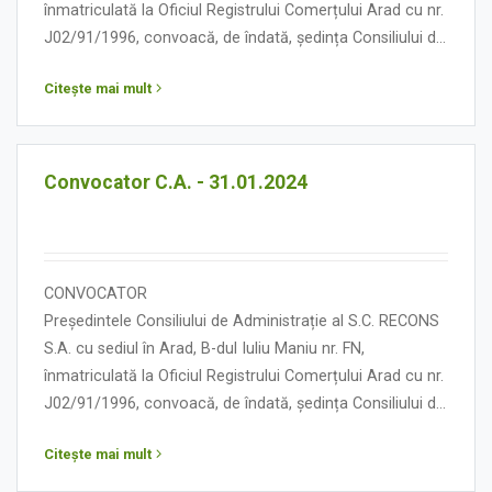
înmatriculată la Oficiul Registrului Comerțului Arad cu nr.
J02/91/1996, convoacă, de îndată, ședința Consiliului de
Administrație în data de 01 februarie 2024, orele 10.00,
Citește mai mult
cu următoarea:
ORDINE DE ZI
Convocator C.A. - 31.01.2024
CONVOCATOR
Președintele Consiliului de Administrație al S.C. RECONS
S.A. cu sediul în Arad, B-dul Iuliu Maniu nr. FN,
înmatriculată la Oficiul Registrului Comerțului Arad cu nr.
J02/91/1996, convoacă, de îndată, ședința Consiliului de
Administrație în data de 31 ianuarie 2024, orele 10.00, cu
Citește mai mult
următoarea:
ORDINE DE ZI