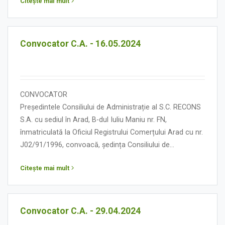
Citește mai mult
următoarea:
ORDINE DE ZI
Convocator C.A. - 16.05.2024
CONVOCATOR
Președintele Consiliului de Administrație al S.C. RECONS
S.A. cu sediul în Arad, B-dul Iuliu Maniu nr. FN,
înmatriculată la Oficiul Registrului Comerțului Arad cu nr.
J02/91/1996, convoacă, ședința Consiliului de
Administrație în data de 16 mai 2024, orele 13.00, cu
Citește mai mult
următoarea:
ORDINE DE ZI
Convocator C.A. - 29.04.2024