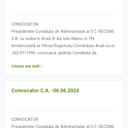
tarifelor practicate...
CONVOCATOR
Președintele Consiliului de Administraţie al S.C. RECONS
S.A. cu sediul în Arad, B-dul Iuliu Maniu nr. FN,
înmatriculată la Oficiul Registrului Comerţului Arad cu nr.
J02/91/1996, convoacă, ședinţa Consiliului de
Administraţie în data de 20 iunie 2024, orele 13,00, cu
Citește mai mult
următoarea:
ORDINE DE ZI
Convocator C.A. -06.06.2024
CONVOCATOR
Președintele Consiliului de Administraţie al S.C. RECONS