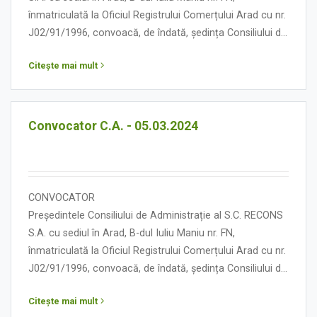
înmatriculată la Oficiul Registrului Comerțului Arad cu nr.
J02/91/1996, convoacă, de îndată, ședința Consiliului de
Administrație în data de 12 martie 2024, orele 13.00, cu
Citește mai mult
următoarea:
ORDINE DE ZI
Convocator C.A. - 05.03.2024
CONVOCATOR
Președintele Consiliului de Administrație al S.C. RECONS
S.A. cu sediul în Arad, B-dul Iuliu Maniu nr. FN,
înmatriculată la Oficiul Registrului Comerțului Arad cu nr.
J02/91/1996, convoacă, de îndată, ședința Consiliului de
Administrație în data de 05 martie 2024, orele 13.00, cu
Citește mai mult
următoarea: