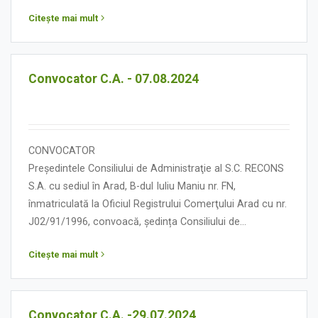
Administraţie în data de 29 august 2024, orele 12,00, cu
Citește mai mult
următoarea:
ORDINE DE ZI
Convocator C.A. - 07.08.2024
CONVOCATOR
Președintele Consiliului de Administraţie al S.C. RECONS
S.A. cu sediul în Arad, B-dul Iuliu Maniu nr. FN,
înmatriculată la Oficiul Registrului Comerţului Arad cu nr.
J02/91/1996, convoacă, ședința Consiliului de
Administraţie în data de 07 august 2024, orele 14,00, cu
Citește mai mult
următoarea:
ORDINE DE ZI
Convocator C.A. -29.07.2024