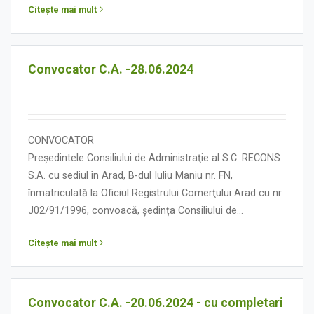
Citește mai mult
13,00, cu următoarea:
ORDINE DE ZI
Convocator C.A. -28.06.2024
CONVOCATOR
Președintele Consiliului de Administraţie al S.C. RECONS
S.A. cu sediul în Arad, B-dul Iuliu Maniu nr. FN,
înmatriculată la Oficiul Registrului Comerţului Arad cu nr.
J02/91/1996, convoacă, ședința Consiliului de
Administraţie în data de 28 iunie 2024, orele 13,00, la
Citește mai mult
punctul de lucru Ștrand Neptun, cu următoarea:
ORDINE DE ZI 1. Program de reducere a pierderilor
societății. 2. Aprobarea ajustării prețurilor pentru
serviciile prestate de Serviciul Construcții . 3. Avizarea
Convocator C.A. -20.06.2024 - cu completari