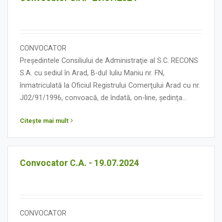
CONVOCATOR
Președintele Consiliului de Administraţie al S.C. RECONS
S.A. cu sediul în Arad, B-dul Iuliu Maniu nr. FN,
înmatriculată la Oficiul Registrului Comerţului Arad cu nr.
J02/91/1996, convoacă, de îndată, on-line, ședinţa
Consiliului de Administraţie în data de 29 iulie 2024, orele
Citește mai mult
10,00, cu următoarea:
ORDINE DE ZI
Convocator C.A. - 19.07.2024
CONVOCATOR