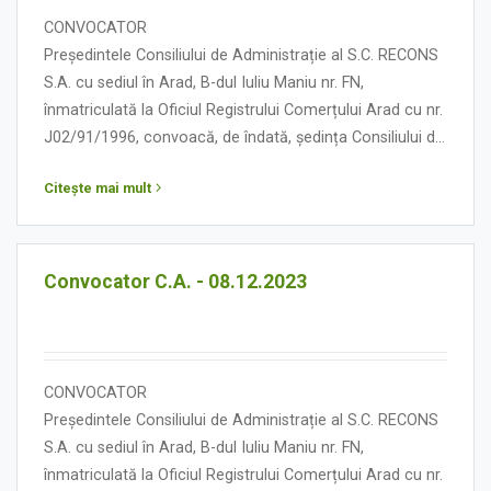
CONVOCATOR
Președintele Consiliului de Administrație al S.C. RECONS
S.A. cu sediul în Arad, B-dul Iuliu Maniu nr. FN,
înmatriculată la Oficiul Registrului Comerțului Arad cu nr.
J02/91/1996, convoacă, de îndată, ședința Consiliului de
Administrație în data de 13 decembrie 2023, orele 15.00,
Citește mai mult
cu următoarea:
ORDINE DE ZI
Convocator C.A. - 08.12.2023
CONVOCATOR
Președintele Consiliului de Administrație al S.C. RECONS
S.A. cu sediul în Arad, B-dul Iuliu Maniu nr. FN,
înmatriculată la Oficiul Registrului Comerțului Arad cu nr.