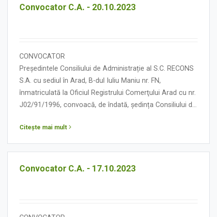
Convocator C.A. - 20.10.2023
CONVOCATOR
Președintele Consiliului de Administrație al S.C. RECONS
S.A. cu sediul în Arad, B-dul Iuliu Maniu nr. FN,
înmatriculată la Oficiul Registrului Comerţului Arad cu nr.
J02/91/1996, convoacă, de îndată, ședința Consiliului de
Administrație în data de 20 octombrie 2023, orele 09.00,
Citește mai mult
cu următoarea:
ORDINE DE ZI
Convocator C.A. - 17.10.2023