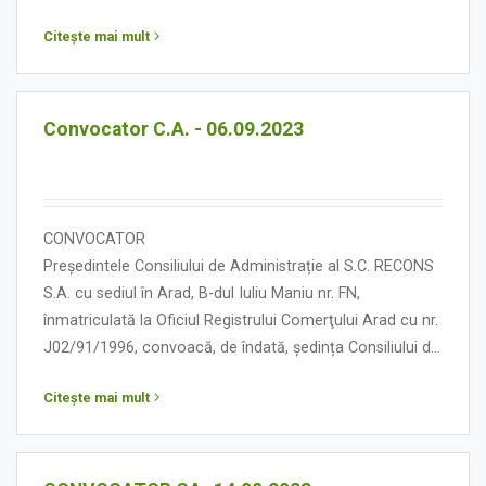
Administrație în data de 13 septembrie 2023, orele
Citește mai mult
13.00, cu următoarea:
ORDINE DE ZI
Convocator C.A. - 06.09.2023
CONVOCATOR
Președintele Consiliului de Administrație al S.C. RECONS
S.A. cu sediul în Arad, B-dul Iuliu Maniu nr. FN,
înmatriculată la Oficiul Registrului Comerţului Arad cu nr.
J02/91/1996, convoacă, de îndată, ședința Consiliului de
Administrație în data de 05 septembrie 2023, orele
Citește mai mult
13.00, cu următoarea:
ORDINE DE ZI