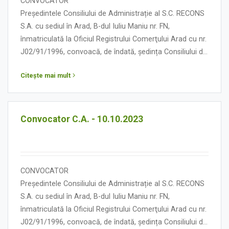
CONVOCATOR
Președintele Consiliului de Administrație al S.C. RECONS
S.A. cu sediul în Arad, B-dul Iuliu Maniu nr. FN,
înmatriculată la Oficiul Registrului Comerţului Arad cu nr.
J02/91/1996, convoacă, de îndată, ședința Consiliului de
Administrație în data de 17 octombrie 2023, orele 14.00,
Citește mai mult
cu următoarea:
ORDINE DE ZI
Convocator C.A. - 10.10.2023
CONVOCATOR
Președintele Consiliului de Administrație al S.C. RECONS
S.A. cu sediul în Arad, B-dul Iuliu Maniu nr. FN,
înmatriculată la Oficiul Registrului Comerţului Arad cu nr.
J02/91/1996, convoacă, de îndată, ședința Consiliului de