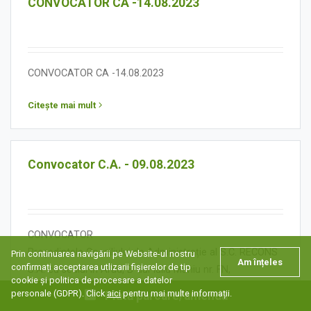
CONVOCATOR CA -14.08.2023
CONVOCATOR CA -14.08.2023
Citește mai mult
Convocator C.A. - 09.08.2023
CONVOCATOR
Președintele Consiliului de Administrație al S.C. RECONS
Prin continuarea navigării pe Website-ul nostru
Am înțeles
confirmați acceptarea utlizarii fișierelor de tip
S.A. cu sediul în Arad, B-dul Iuliu Maniu nr. FN,
cookie și politica de procesare a datelor
înmatriculată la Oficiul Registrului Comerţului Arad cu nr.
personale (GDPR). Click
aici
pentru mai multe informații.
Plată parcare/amendă
J02/91/1996, convoacă, de îndată, ședința Consiliului de