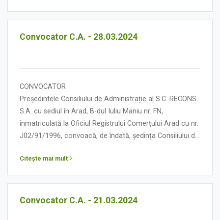
ORDINE DE ZI
Convocator C.A. - 28.03.2024
CONVOCATOR
Președintele Consiliului de Administrație al S.C. RECONS
S.A. cu sediul în Arad, B-dul Iuliu Maniu nr. FN,
înmatriculată la Oficiul Registrului Comerțului Arad cu nr.
J02/91/1996, convoacă, de îndată, ședința Consiliului de
Administrație în data de 28 martie 2024, orele 12.00, cu
Citește mai mult
următoarea:
ORDINE DE ZI
Convocator C.A. - 21.03.2024