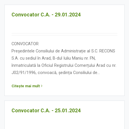
Convocator C.A. - 29.01.2024
CONVOCATOR
Președintele Consiliului de Administrație al S.C. RECONS
S.A. cu sediul în Arad, B-dul Iuliu Maniu nr. FN,
înmatriculată la Oficiul Registrului Comerțului Arad cu nr.
J02/91/1996, convoacă, ședința Consiliului de
Administrație în data de 29 ianuarie 2024, orele 13.00, cu
Citește mai mult
următoarea:
ORDINE DE ZI
Convocator C.A. - 25.01.2024