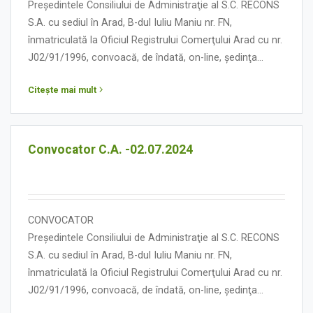
Președintele Consiliului de Administraţie al S.C. RECONS
S.A. cu sediul în Arad, B-dul Iuliu Maniu nr. FN,
înmatriculată la Oficiul Registrului Comerţului Arad cu nr.
J02/91/1996, convoacă, de îndată, on-line, ședinţa
Consiliului de Administraţie în data de 19 iulie 2024, orele
Citește mai mult
12,00, cu următoarea:
ORDINE DE ZI
Convocator C.A. -02.07.2024
CONVOCATOR
Președintele Consiliului de Administraţie al S.C. RECONS
S.A. cu sediul în Arad, B-dul Iuliu Maniu nr. FN,
înmatriculată la Oficiul Registrului Comerţului Arad cu nr.
J02/91/1996, convoacă, de îndată, on-line, ședinţa
Consiliului de Administraţie în data de 02 iulie 2024, orele