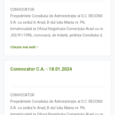
CONVOCATOR
Președintele Consiliului de Administrație al S.C. RECONS
S.A. cu sediul în Arad, B-dul Iuliu Maniu nr. FN,
înmatriculată la Oficiul Registrului Comerțului Arad cu nr.
J02/91/1996, convoacă, de îndată, ședința Consiliului de
Administrație în data de 25 ianuarie 2024, orele 12.00, cu
Citește mai mult
următoarea:
ORDINE DE ZI
Convocator C.A. - 18.01.2024
CONVOCATOR
Președintele Consiliului de Administrație al S.C. RECONS
S.A. cu sediul în Arad, B-dul Iuliu Maniu nr. FN,
înmatriculată la Oficiul Registrului Comerțului Arad cu nr.