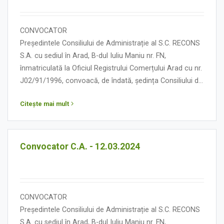
CONVOCATOR
Președintele Consiliului de Administrație al S.C. RECONS
S.A. cu sediul în Arad, B-dul Iuliu Maniu nr. FN,
înmatriculată la Oficiul Registrului Comerțului Arad cu nr.
J02/91/1996, convoacă, de îndată, ședința Consiliului de
Administrație în data de 21 martie 2024, orele 13.00, cu
Citește mai mult
următoarea:
ORDINE DE ZI
Convocator C.A. - 12.03.2024
CONVOCATOR
Președintele Consiliului de Administrație al S.C. RECONS
S.A. cu sediul în Arad, B-dul Iuliu Maniu nr. FN,