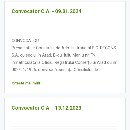
Convocator C.A. - 09.01.2024
CONVOCATOR
Președintele Consiliului de Administrație al S.C. RECONS
S.A. cu sediul în Arad, B-dul Iuliu Maniu nr. FN,
înmatriculată la Oficiul Registrului Comerțului Arad cu nr.
J02/91/1996, convoacă, ședința Consiliului de
Administrație în data de 09 ianuarie 2024, orele 13.00, cu
Citește mai mult
următoarea:
ORDINE DE ZI
Convocator C.A. - 13.12.2023