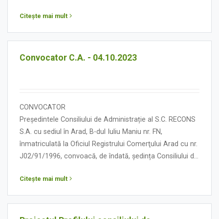
Administrație în data de 10 octombrie 2023, orele 14.00,
Citește mai mult
cu următoarea:
ORDINE DE ZI
Convocator C.A. - 04.10.2023
CONVOCATOR
Președintele Consiliului de Administrație al S.C. RECONS
S.A. cu sediul în Arad, B-dul Iuliu Maniu nr. FN,
înmatriculată la Oficiul Registrului Comerţului Arad cu nr.
J02/91/1996, convoacă, de îndată, ședința Consiliului de
Administrație în data de 04 octombrie 2023, orele 14.00,
Citește mai mult
cu următoarea:
ORDINE DE ZI