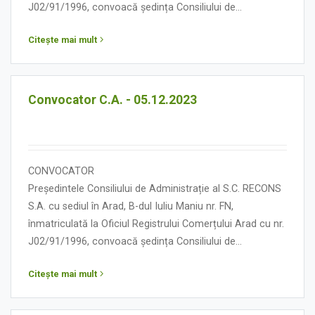
J02/91/1996, convoacă ședința Consiliului de
Administrație în data de 08 decembrie 2023, orele 13.00,
Citește mai mult
cu următoarea:
ORDINE DE ZI
Convocator C.A. - 05.12.2023
CONVOCATOR
Președintele Consiliului de Administrație al S.C. RECONS
S.A. cu sediul în Arad, B-dul Iuliu Maniu nr. FN,
înmatriculată la Oficiul Registrului Comerțului Arad cu nr.
J02/91/1996, convoacă ședința Consiliului de
Administrație în data de 05 decembrie 2023, orele 13.00,
Citește mai mult
cu următoarea:
ORDINE DE ZI