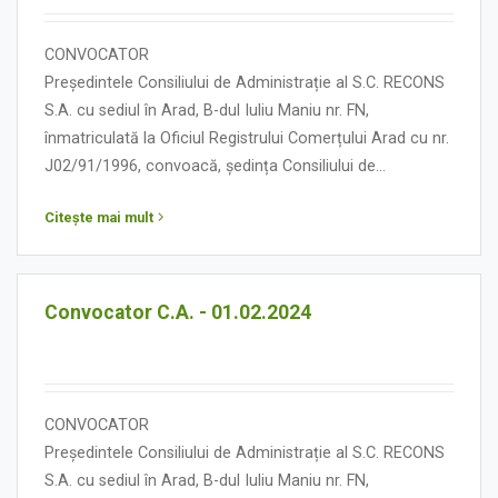
CONVOCATOR
Președintele Consiliului de Administrație al S.C. RECONS
S.A. cu sediul în Arad, B-dul Iuliu Maniu nr. FN,
înmatriculată la Oficiul Registrului Comerțului Arad cu nr.
J02/91/1996, convoacă, ședința Consiliului de
Administrație în data de 15 februarie 2024, orele 13.00,
Citește mai mult
cu următoarea:
ORDINE DE ZI
Convocator C.A. - 01.02.2024
CONVOCATOR
Președintele Consiliului de Administrație al S.C. RECONS
S.A. cu sediul în Arad, B-dul Iuliu Maniu nr. FN,