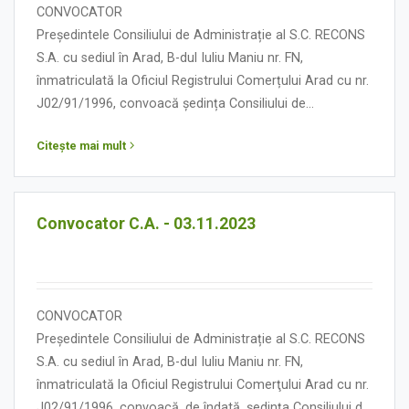
CONVOCATOR
Președintele Consiliului de Administrație al S.C. RECONS
S.A. cu sediul în Arad, B-dul Iuliu Maniu nr. FN,
înmatriculată la Oficiul Registrului Comerțului Arad cu nr.
J02/91/1996, convoacă ședința Consiliului de
Administrație în data de 16 noiembrie 2023, orele 13.00,
Citește mai mult
cu următoarea:
ORDINE DE ZI
Convocator C.A. - 03.11.2023
CONVOCATOR
Președintele Consiliului de Administrație al S.C. RECONS
S.A. cu sediul în Arad, B-dul Iuliu Maniu nr. FN,
înmatriculată la Oficiul Registrului Comerţului Arad cu nr.
J02/91/1996, convoacă, de îndată, ședința Consiliului de