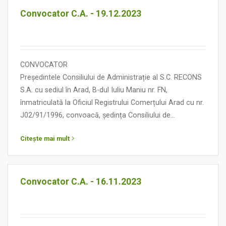
Convocator C.A. - 19.12.2023
CONVOCATOR
Președintele Consiliului de Administrație al S.C. RECONS
S.A. cu sediul în Arad, B-dul Iuliu Maniu nr. FN,
înmatriculată la Oficiul Registrului Comerțului Arad cu nr.
J02/91/1996, convoacă, ședința Consiliului de
Administrație în data de 19 decembrie 2023, orele 12.00,
Citește mai mult
cu următoarea:
ORDINE DE ZI
Convocator C.A. - 16.11.2023