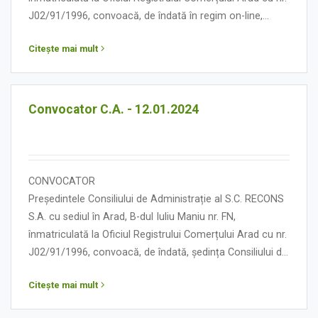
J02/91/1996, convoacă, de îndată în regim on-line,
ședința Consiliului de Administrație în data de 18 ianuarie
Citește mai mult
2024, orele 12.00, cu următoarea:
ORDINE DE ZI
Convocator C.A. - 12.01.2024
CONVOCATOR
Președintele Consiliului de Administrație al S.C. RECONS
S.A. cu sediul în Arad, B-dul Iuliu Maniu nr. FN,
înmatriculată la Oficiul Registrului Comerțului Arad cu nr.
J02/91/1996, convoacă, de îndată, ședința Consiliului de
Administrație în data de 12 ianuarie 2024, orele 13.00, cu
Citește mai mult
următoarea:
ORDINE DE ZI