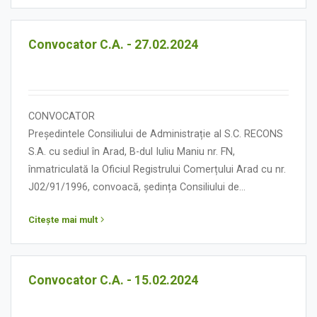
ORDINE DE ZI
Convocator C.A. - 27.02.2024
CONVOCATOR
Președintele Consiliului de Administrație al S.C. RECONS
S.A. cu sediul în Arad, B-dul Iuliu Maniu nr. FN,
înmatriculată la Oficiul Registrului Comerțului Arad cu nr.
J02/91/1996, convoacă, ședința Consiliului de
Administrație în data de 27 februarie 2024, orele 13.00,
Citește mai mult
cu următoarea:
ORDINE DE ZI
Convocator C.A. - 15.02.2024