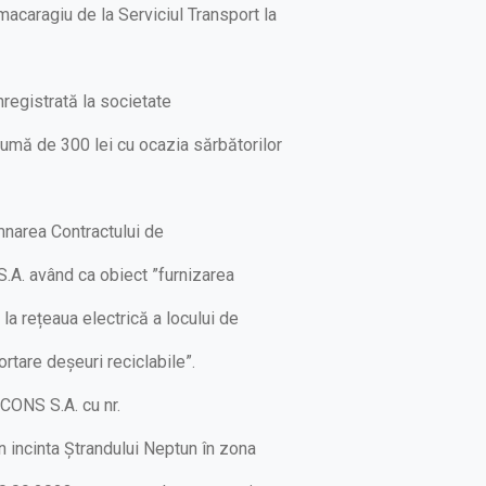
macaragiu de la Serviciul Transport la
nregistrată la societate
sumă de 300 lei cu ocazia sărbătorilor
mnarea Contractului de
S.A. având ca obiect ”furnizarea
 la rețeaua electrică a locului de
tare deșeuri reciclabile”.
ECONS S.A. cu nr.
 incinta Ștrandului Neptun în zona