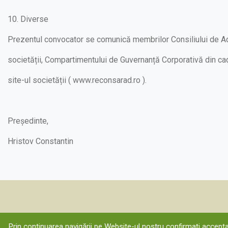
10. Diverse
Prezentul convocator se comunică membrilor Consiliului de Ad
societății, Compartimentului de Guvernanță Corporativă din cad
site-ul societății ( www.reconsarad.ro ).
Președinte,
Hristov Constantin
Prin continuarea navigării pe Website-ul nostru confirmați acceptar