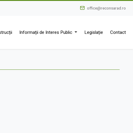
office@reconsarad.ro
trucții
Informații de Interes Public
Legislație
Contact