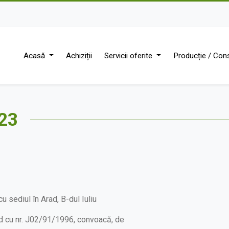
Acasă
Achiziții
Servicii oferite
Producție / Cons
023
 sediul în Arad, B-dul Iuliu
rad cu nr. J02/91/1996, convoacă, de