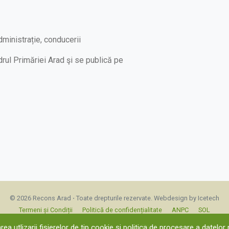
ministrație, conducerii
rul Primăriei Arad şi se publică pe
© 2026 Recons Arad ⋅ Toate drepturile rezervate.
Webdesign by Icetech
Termeni și Condiții
Politică de confidențialitate
ANPC
SOL
ea utlizarii fișierelor de tip cookie și politica de procesare a datelo