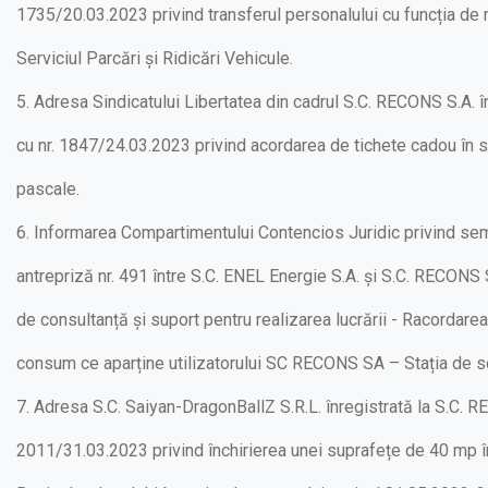
1735/20.03.2023 privind transferul personalului cu funcția de 
Serviciul Parcări și Ridicări Vehicule.
5. Adresa Sindicatului Libertatea din cadrul S.C. RECONS S.A. î
cu nr. 1847/24.03.2023 privind acordarea de tichete cadou în 
pascale.
6. Informarea Compartimentului Contencios Juridic privind se
antrepriză nr. 491 între S.C. ENEL Energie S.A. și S.C. RECONS 
de consultanță și suport pentru realizarea lucrării - Racordarea
consum ce aparține utilizatorului SC RECONS SA – Stația de sor
7. Adresa S.C. Saiyan-DragonBallZ S.R.L. înregistrată la S.C. R
2011/31.03.2023 privind închirierea unei suprafețe de 40 mp în