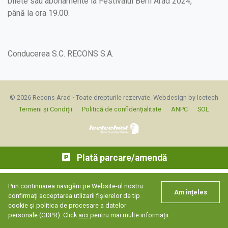
bilete sau abonamente la Festivalul Berii Arad 2024,
până la ora 19.00.
Conducerea S.C. RECONS S.A.
© 2026 Recons Arad ⋅ Toate drepturile rezervate.
Webdesign by Icetech
Termeni și Condiții
Politică de confidențialitate
ANPC
SOL
Plată parcare/amendă
Prin continuarea navigării pe Website-ul nostru
Am înțeles
confirmați acceptarea utlizarii fișierelor de tip
cookie și politica de procesare a datelor
personale (GDPR). Click
aici
pentru mai multe informații.