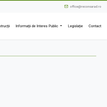
office@reconsarad.ro
trucții
Informații de Interes Public
Legislație
Contact