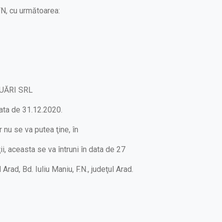
 FN, cu următoarea:
LUĂRI SRL
data de 31.12.2020.
 nu se va putea ţine, în
ţii, aceasta se va întruni în data de 27
 Arad, Bd. Iuliu Maniu, F.N., judeţul Arad.