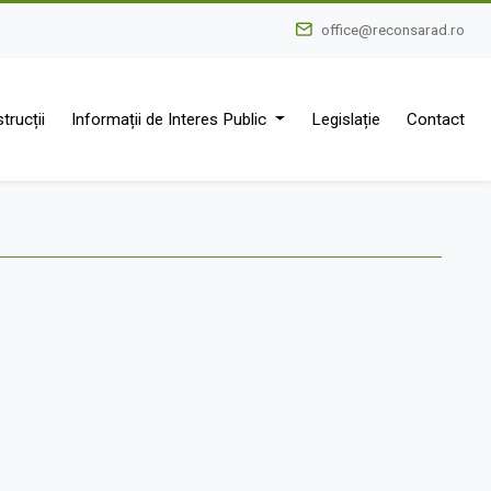
office@reconsarad.ro
trucții
Informații de Interes Public
Legislație
Contact