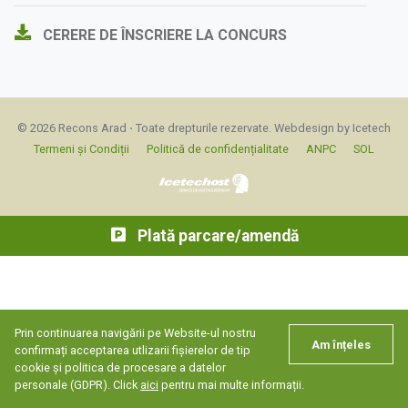
CERERE DE ÎNSCRIERE LA CONCURS
© 2026 Recons Arad ⋅ Toate drepturile rezervate.
Webdesign by Icetech
Termeni și Condiții
Politică de confidențialitate
ANPC
SOL
Plată parcare/amendă
Prin continuarea navigării pe Website-ul nostru
Am înțeles
confirmați acceptarea utlizarii fișierelor de tip
cookie și politica de procesare a datelor
personale (GDPR). Click
aici
pentru mai multe informații.